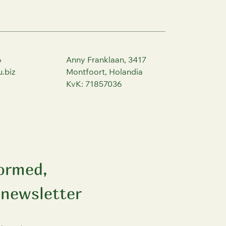
6
Anny Franklaan, 3417
.biz
Montfoort, Holandia
KvK: 71857036
formed,
 newsletter