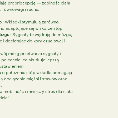
ają propriocepcję — zdolność ciała
, równowagi i ruchu.
p
: Wkładki stymulują zarówno
lno adaptujące się w skórze stóp.
mózgu
: Sygnały te wędrują do mózgu,
i docierając do kory czuciowej i
Twój mózg przetwarza sygnały i
 polecenia, co skutkuje lepszą
 ustawieniem.
u o położeniu stóp wkładki pomagają
ą obciążenie mięśni i stawów oraz
.
 mobilność i mniejszy stres dla ciała
dnia!