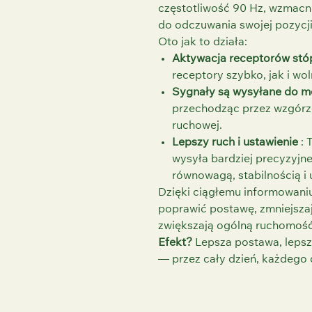
częstotliwość 90 Hz, wzmacni
do odczuwania swojej pozycji
Oto jak to działa:
Aktywacja receptorów stó
receptory szybko, jak i wo
Sygnały są wysyłane do 
przechodząc przez wzgórze 
ruchowej.
Lepszy ruch i ustawienie
: 
wysyła bardziej precyzyjne
równowagą, stabilnością i
Dzięki ciągłemu informowani
poprawić postawę, zmniejszaj
zwiększają ogólną ruchomość
Efekt?
Lepsza postawa, lepsza
— przez cały dzień, każdego 