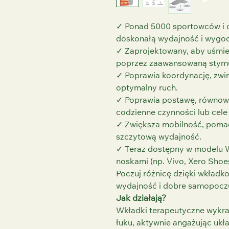
✓ Ponad 5000 sportowców i 
doskonałą wydajność i wygo
✓ Zaprojektowany, aby uśmie
poprzez zaawansowaną stymu
✓ Poprawia koordynację, zwin
optymalny ruch.
✓ Poprawia postawę, równow
codzienne czynności lub cele
✓ Zwiększa mobilność, pomag
szczytową wydajność.
✓ Teraz dostępny w modelu 
noskami (np. Vivo, Xero Shoes 
Poczuj różnicę dzięki wkładk
wydajność i dobre samopocz
Jak działają?
Wkładki terapeutyczne wykra
łuku, aktywnie angażując uk