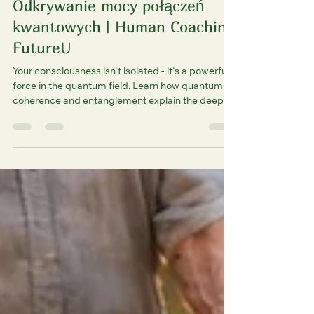
Luc
12 paź 2025
4 minut(y) czytania
Odkrywanie mocy połączeń
kwantowych | Human Coaching
FutureU
Your consciousness isn't isolated - it's a powerful
force in the quantum field. Learn how quantum
coherence and entanglement explain the deep
interconnection between mind, matter, and spirit.
This post offers practical ways to build
coherence, enhance decisions, and elevate your
life through FutureU Human Coaching.