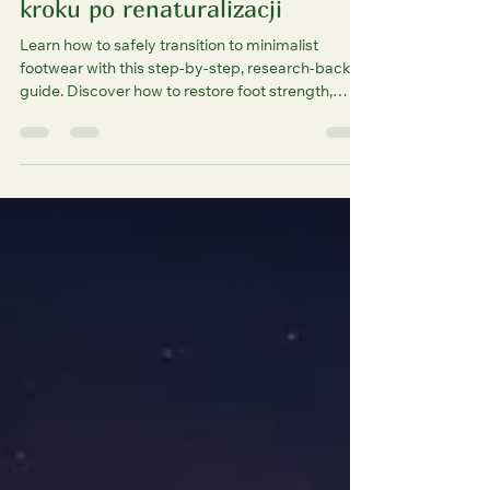
Luc
12 paź 2025
6 minut(y) czytania
Przejście na minimalistyczne
obuwie: przewodnik krok po
kroku po renaturalizacji
Learn how to safely transition to minimalist
footwear with this step-by-step, research-backed
guide. Discover how to restore foot strength,
improve balance, and prevent injury using the
REWILD protocol—designed to reawaken natural
movement from the ground up. Perfect for
anyone ready to move better, feel stronger, and
reduce fall risk.