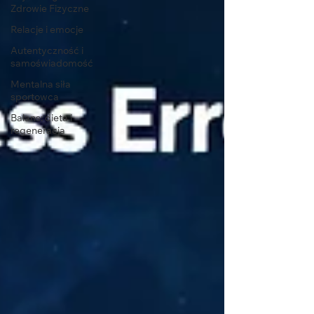
Zdrowie Fizyczne
Relacje i emocje
Autentyczność i
samoświadomość
Mentalna siła
sportowca
Balans: dieta i
regeneracja