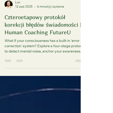
Luc
12 paź 2025
6 minut(y) czytania
Czteroetapowy protokół
korekcji błędów świadomości |
Human Coaching FutureU
What if your consciousness has a built-in 'error
correction' system? Explore a four-stage protocol
to detect mental noise, anchor your awareness,
and maintain fault-tolerant consciousness.
Optimize your mind for clarity and flow, inspired
by quantum principles. FutureU shows you how.