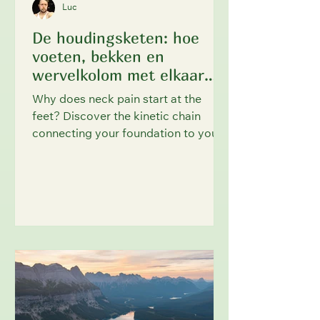
Luc
De houdingsketen: hoe
voeten, bekken en
wervelkolom met elkaar
communiceren
Why does neck pain start at the
feet? Discover the kinetic chain
connecting your foundation to your
spine and learn ground-up strategies
to fix posture, improve balance, and
prevent falls. Evidence-based.
Practical. Transformative.