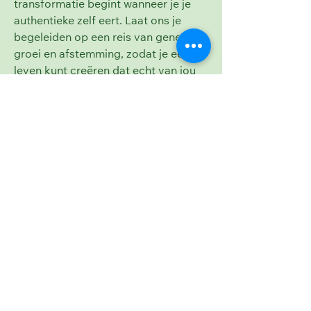
transformatie begint wanneer je je
authentieke zelf eert. Laat ons je
begeleiden op een reis van genezing,
groei en afstemming, zodat je een
leven kunt creëren dat echt van jou
voelt.
Klantbeoordelingen
Wat mensen zeggen
Benieuwd naar FutureU.biz
Human Coaching?
Ontdek hoe onze coachingprogramma's
voor balans, groei en zelfontdekking het
leven van eerdere cliënten hebben