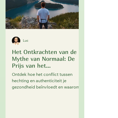
Luc
Het Ontkrachten van de
Mythe van Normaal: De
Prijs van het
Onderdrukken van
Ontdek hoe het conflict tussen
Authenticiteit
hechting en authenticiteit je
gezondheid beïnvloedt en waarom
trouw blijven aan jezelf essentieel is.