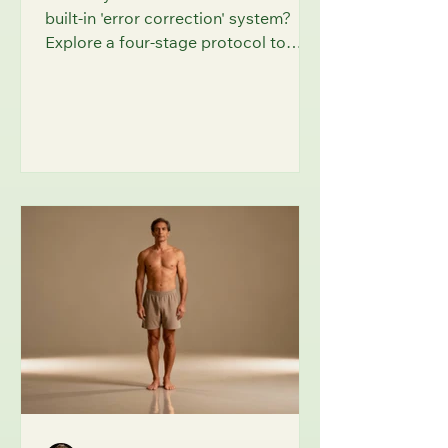
built-in 'error correction' system?
Explore a four-stage protocol to
detect mental noise, anchor your
awareness, and maintain fault-
tolerant consciousness. Optimize
your mind for clarity and flow,
inspired by quantum principles.
FutureU shows you how.