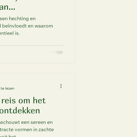
an
ssen hechting en
id beïnvloedt en waarom
ntieel is.
te lezen
 reis om het
rontdekken
nschouwt een sereen en
tracte vormen in zachte