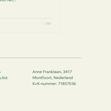
oit het...
6
Anne Franklaan, 3417
.biz
Montfoort, Nederland
KvK-nummer: 71857036