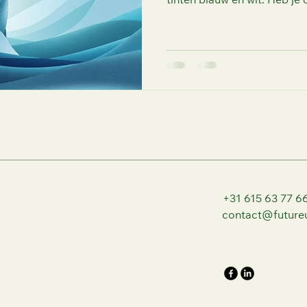
tinten blauw en wit. Heb je o
+31 615 63 77 6
contact@futureu